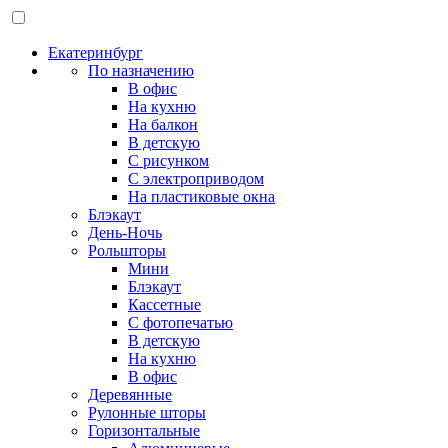
Екатеринбург
По назначению
В офис
На кухню
На балкон
В детскую
С рисунком
С электроприводом
На пластиковые окна
Блэкаут
День-Ночь
Рольшторы
Мини
Блэкаут
Кассетные
С фотопечатью
В детскую
На кухню
В офис
Деревянные
Рулонные шторы
Горизонтальные