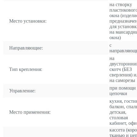
на створку
пластиковог
окна (издели
Место установки:
предназначе
для установ
на мансардн
окна)
с
Направляющие:
направляющ
на
двусторонни
Тип крепления:
скотч (БЕЗ
сверления) и
на саморезы
при помощи
Управление:
цепочки
кухня, гости
балкон, спал
Место применения:
детская,
столовая
кабинет, офи
кассета (коро
тканью и це