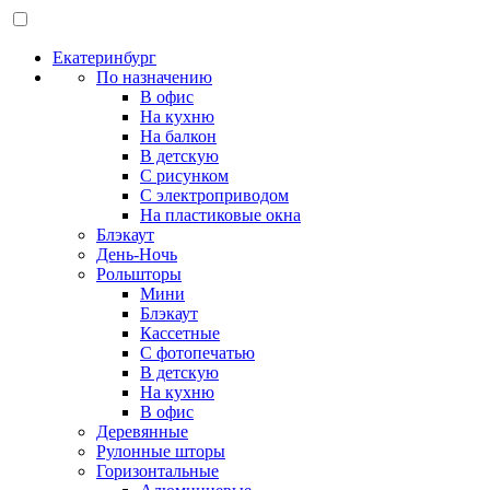
Екатеринбург
По назначению
В офис
На кухню
На балкон
В детскую
С рисунком
С электроприводом
На пластиковые окна
Блэкаут
День-Ночь
Рольшторы
Мини
Блэкаут
Кассетные
С фотопечатью
В детскую
На кухню
В офис
Деревянные
Рулонные шторы
Горизонтальные