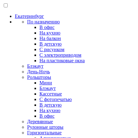
Екатеринбург
По назначению
В офис
На кухню
На балкон
В детскую
С рисунком
С электроприводом
На пластиковые окна
Блэкаут
День-Ночь
Рольшторы
Мини
Блэкаут
Кассетные
С фотопечатью
В детскую
На кухню
В офис
Деревянные
Рулонные шторы
Горизонтальные