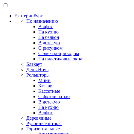
Екатеринбург
По назначению
В офис
На кухню
На балкон
В детскую
С рисунком
С электроприводом
На пластиковые окна
Блэкаут
День-Ночь
Рольшторы
Мини
Блэкаут
Кассетные
С фотопечатью
В детскую
На кухню
В офис
Деревянные
Рулонные шторы
Горизонтальные