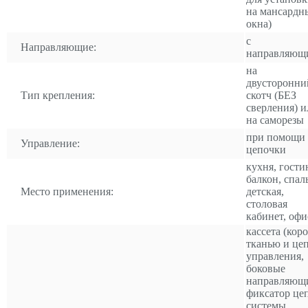
на мансардн
окна)
с
Направляющие:
направляющ
на
двусторонни
Тип крепления:
скотч (БЕЗ
сверления) и
на саморезы
при помощи
Управление:
цепочки
кухня, гости
балкон, спал
Место применения:
детская,
столовая
кабинет, офи
кассета (коро
тканью и це
управления,
боковые
направляющ
фиксатор це
системы