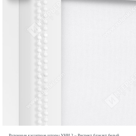
Рулонные кассетные шторы УНИ 2 – Респект блэкаут белый