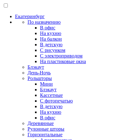
Екатеринбург
По назначению
В офис
На кухню
На балкон
В детскую
С рисунком
С электроприводом
На пластиковые окна
Блэкаут
День-Ночь
Рольшторы
Мини
Блэкаут
Кассетные
С фотопечатью
В детскую
На кухню
В офис
Деревянные
Рулонные шторы
Горизонтальные