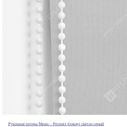
Рулонные шторы Мини – Респект блэкаут светло-серый