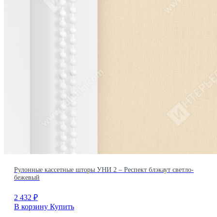
Рулонные кассетные шторы УНИ 2 – Респект блэкаут светло-
бежевый
2 432
₽
В корзину
Купить